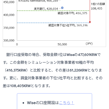
銀行口座受取の場合、受取金額1位は
Wise
の
477,601KRW
で
す。この金額をシミュレーション対象事業者
10社
の平均
（
416,375KRW
）と比較すると、その差は
61,226
KRW
となりま
す。更に、調査対象事業者の下位5社平均と比較すると、その
差は
108,405KRW
となります。
Wise
の口座開設は
こちら！