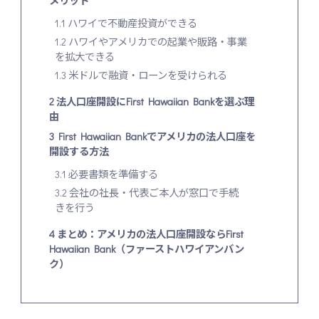
メリット
1.1
ハワイで不動産投資ができる
1.2
ハワイやアメリカでの起業や販路・事業
を拡大できる
1.3
米ドルで融資・ローンを受けられる
2
法人口座開設にFirst Hawaiian Bankを選ぶ理
由
3
First Hawaiian Bankでアメリカの法人口座を
開設する方法
3.1
必要書類を準備する
3.2
会社の社長・代表ご本人が窓口で手続
きを行う
4
まとめ：アメリカの法人口座開設ならFirst
Hawaiian Bank（ファーストハワイアンバン
ク）