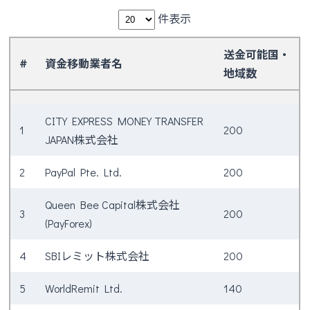
件表示
送金可能国・
#
資金移動業者名
地域数
#
資金移動業者名
送金可能国・
CITY EXPRESS MONEY TRANSFER
地域数
1
200
JAPAN株式会社
2
PayPal Pte. Ltd.
200
Queen Bee Capital株式会社
3
200
(PayForex)
4
SBIレミット株式会社
200
5
WorldRemit Ltd.
140