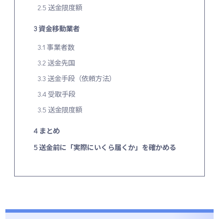
2.5
送金限度額
3
資金移動業者
3.1
事業者数
3.2
送金先国
3.3
送金手段（依頼方法）
3.4
受取手段
3.5
送金限度額
4
まとめ
5
送金前に「実際にいくら届くか」を確かめる