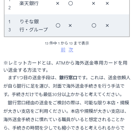
楽天銀行
✕
〇
✕
✕
2
1
りそな銀
〇
✕
〇
✕
3
行・グループ
13 件中 1 から 13 まで表示
前
次
※レミットカードとは、ATMから海外送金専用カードを用
い送金する方法です。
まず1つ目の送金手段は、
銀行窓口
です。これは、送金依頼人
が自ら銀行に足を運び、対面で海外送金手続きを行う手法で
す。手続きだけでも最低30分以上かかると考えてください。
銀行窓口経由の送金をご検討の際は、可能な限り本店・規模
が大きい支店をご利用ください。本店や規模が大きい支店は、
海外送金手続きに慣れている職員がいると想定されることか
ら、手続きの時間を少しでも縮小できると考えられるからで