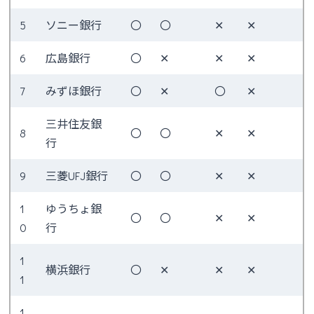
5
ソニー銀行
〇
〇
✕
✕
6
広島銀行
〇
✕
✕
✕
7
みずほ銀行
〇
✕
〇
✕
三井住友銀
8
〇
〇
✕
✕
行
9
三菱UFJ銀行
〇
〇
✕
✕
1
ゆうちょ銀
〇
〇
✕
✕
0
行
1
横浜銀行
〇
✕
✕
✕
1
1