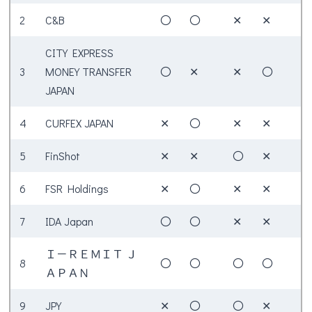
2
C&B
〇
〇
✕
✕
CITY EXPRESS
3
MONEY TRANSFER
〇
✕
✕
〇
JAPAN
4
CURFEX JAPAN
✕
〇
✕
✕
5
FinShot
✕
✕
〇
✕
6
FSR Holdings
✕
〇
✕
✕
7
IDA Japan
〇
〇
✕
✕
Ｉ－ＲＥＭＩＴ Ｊ
8
〇
〇
〇
〇
ＡＰＡＮ
9
JPY
✕
〇
〇
✕