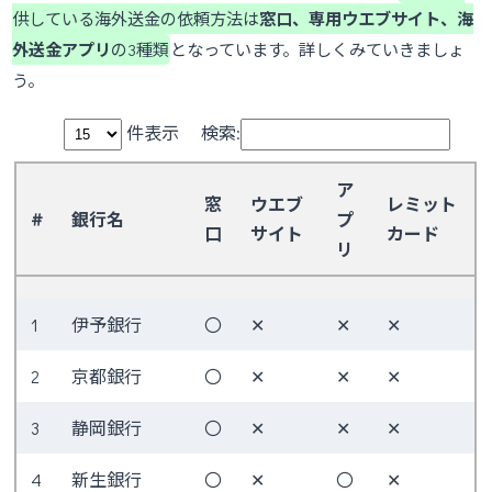
供している海外送金の依頼方法は
窓口、専用ウエブサイト、海
外送金アプリ
の3種類
となっています。詳しくみていきましょ
う。
件表示
検索:
ア
窓
ウエブ
レミット
#
銀行名
プ
口
サイト
カード
リ
#
銀行名
窓
ウエブ
ア
レミット
1
伊予銀行
〇
✕
✕
✕
口
サイト
プ
カード
リ
2
京都銀行
〇
✕
✕
✕
3
静岡銀行
〇
✕
✕
✕
4
新生銀行
〇
✕
〇
✕