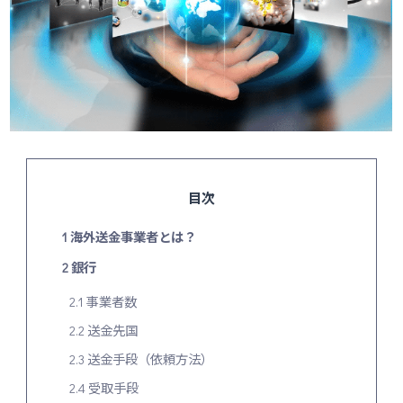
目次
1
海外送金事業者とは？
2
銀行
2.1
事業者数
2.2
送金先国
2.3
送金手段（依頼方法）
2.4
受取手段