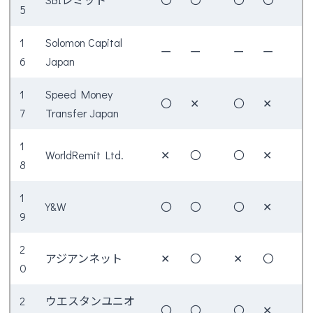
5
1
Solomon Capital
ー
ー
ー
ー
6
Japan
1
Speed Money
〇
✕
〇
✕
7
Transfer Japan
1
WorldRemit Ltd.
✕
〇
〇
✕
8
1
Y&W
〇
〇
〇
✕
9
2
アジアンネット
✕
〇
✕
〇
0
2
ウエスタンユニオ
〇
〇
〇
✕