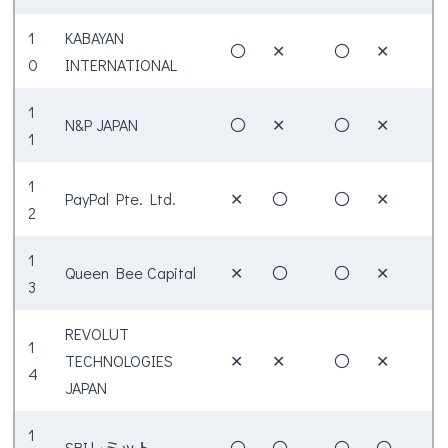
1
KABAYAN
〇
✕
〇
✕
0
INTERNATIONAL
1
N&P JAPAN
〇
✕
〇
✕
1
1
PayPal Pte. Ltd.
✕
〇
〇
✕
2
1
Queen Bee Capital
✕
〇
〇
✕
3
REVOLUT
1
TECHNOLOGIES
✕
✕
〇
✕
4
JAPAN
1
SBIレミット
〇
〇
〇
〇