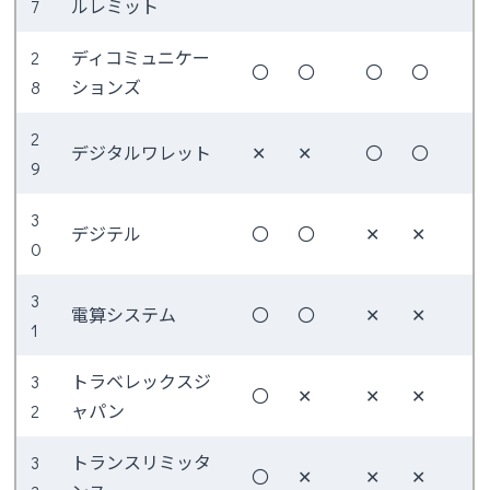
7
ルレミット
2
ディコミュニケー
〇
〇
〇
〇
8
ションズ
2
デジタルワレット
✕
✕
〇
〇
9
3
デジテル
〇
〇
✕
✕
0
3
電算システム
〇
〇
✕
✕
1
3
トラベレックスジ
〇
✕
✕
✕
2
ャパン
3
トランスリミッタ
〇
✕
✕
✕