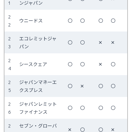
1
ンジャパン
2
ウニードス
〇
〇
〇
〇
2
2
エコレミットジャ
〇
〇
✕
✕
3
パン
2
シースクェア
〇
〇
✕
〇
4
2
ジャパンマネーエ
〇
✕
〇
〇
5
クスプレス
2
ジャパンレミット
〇
〇
〇
〇
6
ファイナンス
2
セブン・グローバ
✕
〇
〇
✕