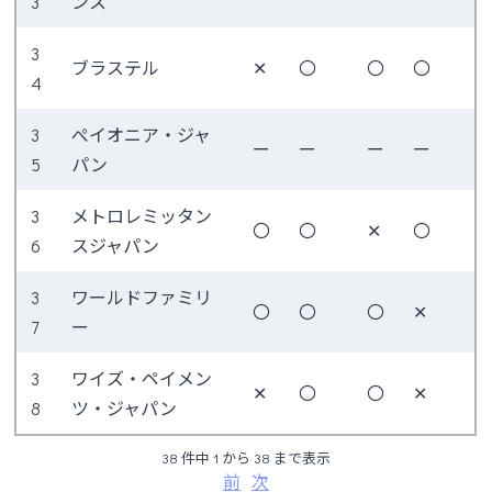
3
ンス
3
ブラステル
✕
〇
〇
〇
4
3
ぺイオニア・ジャ
ー
ー
ー
ー
5
パン
3
メトロレミッタン
〇
〇
✕
〇
6
スジャパン
3
ワールドファミリ
〇
〇
〇
✕
7
ー
3
ワイズ・ペイメン
✕
〇
〇
✕
8
ツ・ジャパン
38 件中 1 から 38 まで表示
前
次