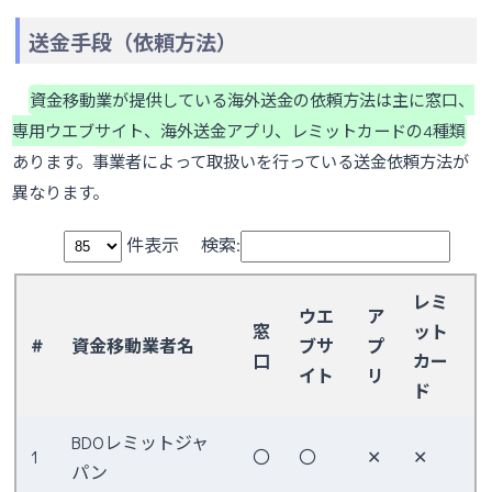
送金手段（依頼方法）
資金移動業が提供している海外送金の依頼方法は主に窓口、
専用ウエブサイト、海外送金アプリ、レミットカードの4種類
あります。事業者によって取扱いを行っている送金依頼方法が
異なります。
件表示
検索:
レミ
ウエ
ア
窓
ット
#
資金移動業者名
ブサ
プ
口
カー
イト
リ
ド
BDOレミットジャ
1
〇
〇
✕
✕
パン