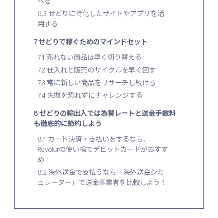
べる
6.3
せどりに特化したサイトやアプリを活
用する
7
せどりで稼ぐためのマインドセット
7.1
売れない商品は早く切り替える
7.2
仕入れと販売のサイクルを早く回す
7.3
常に新しい商品をリサーチし続ける
7.4
失敗を恐れずにチャレンジする
8
せどりの輸出入では為替レートと送金手数料
も徹底的に節約しよう
8.1
カード決済・支払いをするなら、
Revolutの使い捨てデビットカードがおすす
め！
8.2
海外送金で支払うなら「海外送金シミ
ュレーター」で送金事業者を比較しよう！