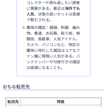
コレクターや読み返したい読者
に需要がある。最近は
海外でも
人気
。状態の良いセットは高値
で取引される。
趣味の雑誌：裁縫、刺繍、編み
物、書道、水彩画、貼り絵、格
闘技、高級車、人気アイドル、
カメラ、パソコンなど、特定の
趣味に特化した雑誌はコアなフ
ァン層に根強い人気がある。バ
ックナンバーや付録付きの雑誌
は高値になることも。
おもな転売先
転売先
特徴