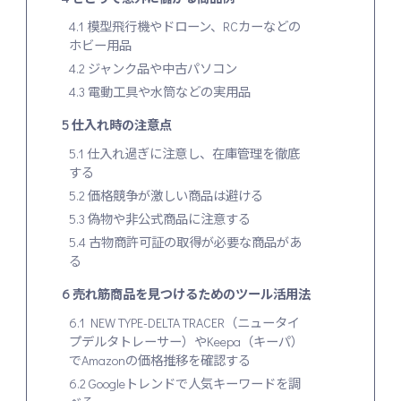
4.1
模型飛行機やドローン、RCカーなどの
ホビー用品
4.2
ジャンク品や中古パソコン
4.3
電動工具や水筒などの実用品
5
仕入れ時の注意点
5.1
仕入れ過ぎに注意し、在庫管理を徹底
する
5.2
価格競争が激しい商品は避ける
5.3
偽物や非公式商品に注意する
5.4
古物商許可証の取得が必要な商品があ
る
6
売れ筋商品を見つけるためのツール活用法
6.1
NEW TYPE-DELTA TRACER（ニュータイ
プデルタトレーサー）やKeepa（キーパ）
でAmazonの価格推移を確認する
6.2
Googleトレンドで人気キーワードを調