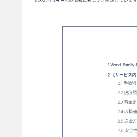
※2023年5月時点の情報にもとづき解説していま
1
World Famil
2
【サービス内容】W
2.1
手数料
2.2
限度額
2.3
着金ま
2.4
取扱通
2.5
送金方
2.6
安全