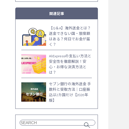
関連記事
【Q＆A】海外送金とは？
送金できない国・限度額
はある？何日でお金が届
く？
AliExpressの支払い方法と
安全性を徹底解説！安
心・お得な決済方法と
は？
セブン銀行の海外送金 手
数料と受取方法｜口座振
込は2カ国だけ【2026年
版】