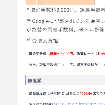
送金手数料
は
無料〜3,000円
、
為替レート
は
約1
また、取消手数料が2,000円、組戻手数料が3,0
限度額
送金限度額
は基本的に
1回
あたり
100万円
までで
限度額の詳細は
Q&A(よくあるご質問)の国ごと