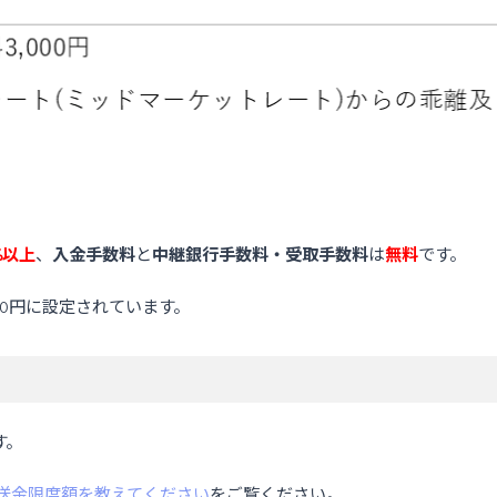
%以上
、
入金手数料
と
中継銀行手数料・受取手数料
は
無料
です。
00円に設定されています。
す。
の送金限度額を教えてください
をご覧ください。