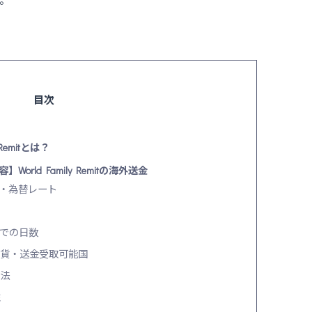
す。
目次
y Remitとは？
orld Family Remitの海外送金
・為替レート
での日数
貨・送金受取可能国
法
性