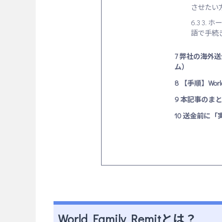
させたい
6.3
3. 
語で手続
7
弊社の海外送
ム）
8
【手順】World
9
本記事のまと
10
送金前に「
World Family Remitとは？