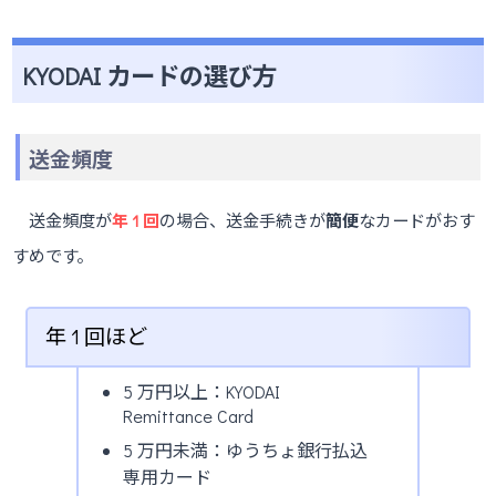
KYODAI カードの選び方
送金頻度
送金頻度が
年 1 回
の場合、送金手続きが
簡便
なカードがおす
すめです。
年 1 回ほど
5 万円以上：KYODAI
Remittance Card
5 万円未満：ゆうちょ銀行払込
専用カード