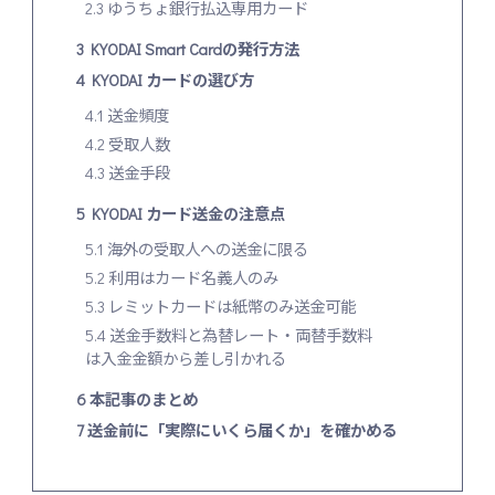
2.3
ゆうちょ銀行払込専用カード
3
KYODAI Smart Cardの発行方法
4
KYODAI カードの選び方
4.1
送金頻度
4.2
受取人数
4.3
送金手段
5
KYODAI カード送金の注意点
5.1
海外の受取人への送金に限る
5.2
利用はカード名義人のみ
5.3
レミットカードは紙幣のみ送金可能
5.4
送金手数料と為替レート・両替手数料
は入金金額から差し引かれる
6
本記事のまとめ
7
送金前に「実際にいくら届くか」を確かめる