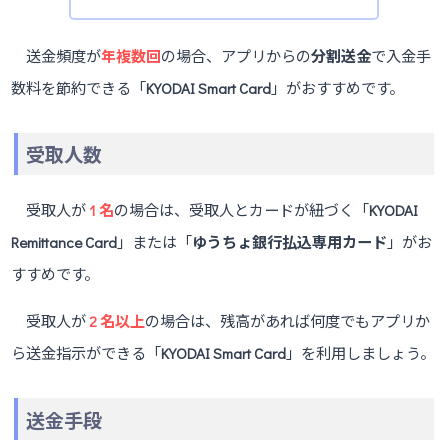
送金頻度が
年複数回
の場合、アプリからの
分割送金
で入金手
数料を節約できる「
KYODAI Smart Card
」がおすすめです。
受取人数
受取人が
1 名
の場合は、受取人とカードが紐づく「
KYODAI
Remittance Card
」または「
ゆうちょ銀行払込専用カード
」がお
すすめです。
受取人が
2 名以上
の場合は、残高があれば何度でもアプリか
ら送金指示ができる「
KYODAI Smart Card
」を利用しましょう。
送金手段