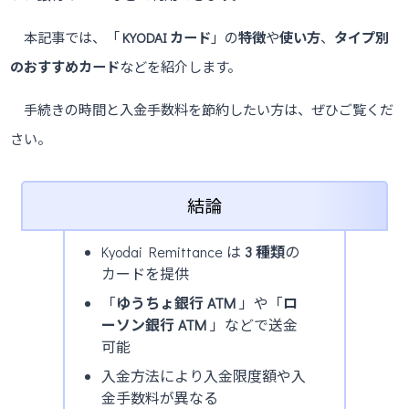
本記事では、「
KYODAI カード
」の
特徴
や
使い方
、
タイプ別
のおすすめカード
などを紹介します。
手続きの時間と入金手数料を節約したい方は、ぜひご覧くだ
さい。
結論
Kyodai Remittance は
3 種類
の
カードを提供
「
ゆうちょ銀行 ATM
」や「
ロ
ーソン銀行 ATM
」などで送金
可能
入金方法により入金限度額や入
金手数料が異なる