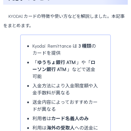
KYODAI カードの特徴や使い方などを解説しました。本記事
をまとめます。
Kyodai Remittance は
3 種類
の
カードを提供
「
ゆうちょ銀行 ATM
」や「
ロ
ーソン銀行 ATM
」などで送金
可能
入金方法により入金限度額や入
金手数料が異なる
送金内容によっておすすめカー
ドが異なる
利用者は
カード名義人のみ
利用は
海外の受取人
への送金に